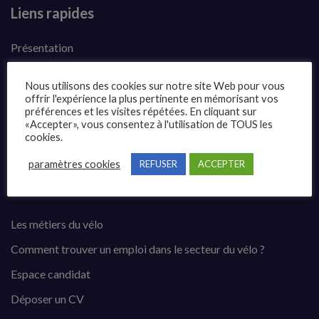
Liens rapides
Présentation
Publier une annonce
Nous utilisons des cookies sur notre site Web pour vous
Offres d’emploi
offrir l'expérience la plus pertinente en mémorisant vos
préférences et les visites répétées. En cliquant sur
Questions fréquentes
«Accepter», vous consentez à l'utilisation de TOUS les
cookies.
Contact
paramètres cookies
REFUSER
ACCEPTER
Candidats
Les métiers du vélo
Comment trouver un emploi dans le secteur du vélo ?
Espace candidat
Déposer un CV