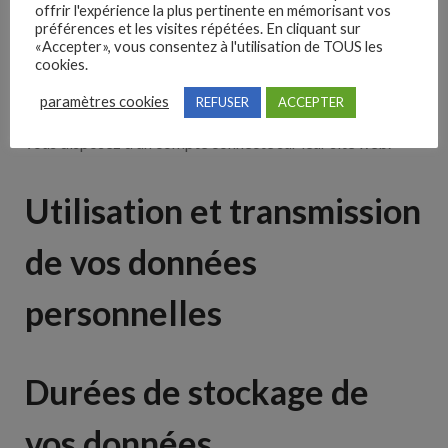
offrir l'expérience la plus pertinente en mémorisant vos
site.
préférences et les visites répétées. En cliquant sur
«Accepter», vous consentez à l'utilisation de TOUS les
Ces sites web pourraient collecter des données sur vous,
cookies.
utiliser des cookies, embarquer des outils de suivis tiers,
paramètres cookies
REFUSER
ACCEPTER
suivre vos interactions avec ces contenus embarqués si
vous disposez d’un compte connecté sur leur site web.
Utilisation et transmission
de vos données
personnelles
Durées de stockage de
vos données