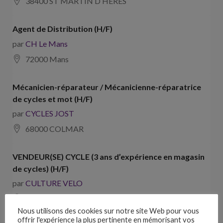
38400 ST MARTIN D HERES
Agent de Distribution (H/F)
par
CH Le Mans
72000 Mans
Mécanicien-réparateur / Mécanicienne-réparatrice
de cycles et mot (H/F)
par
CYCLES JOST
68000 COLMAR
VENDEUR(SE) CYCLE (3 ans d’expérience en magasin
de cycles) (H/F)
par
CULTURE VELO
69410 CHAMPAGNE AU MONT D OR
Nous utilisons des cookies sur notre site Web pour vous
offrir l'expérience la plus pertinente en mémorisant vos