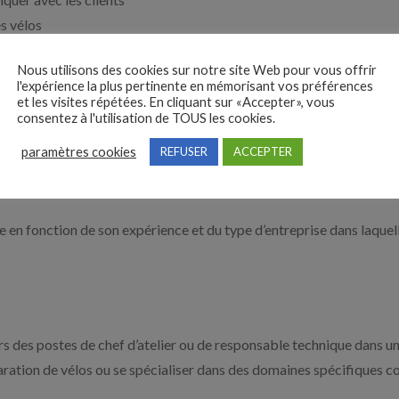
s vélos
Nous utilisons des cookies sur notre site Web pour vous offrir
l'expérience la plus pertinente en mémorisant vos préférences
et les visites répétées. En cliquant sur «Accepter», vous
essite une formation en mécanique ou électromécanique. Des forma
consentez à l'utilisation de TOUS les cookies.
e Maintenance Cycles ou encore la formation deTechnicien réparat
paramètres cookies
REFUSER
ACCEPTER
e en fonction de son expérience et du type d’entreprise dans laquelle
s des postes de chef d’atelier ou de responsable technique dans une
aration de vélos ou se spécialiser dans des domaines spécifiques 