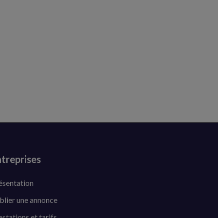
treprises
ésentation
blier une annonce
estations et tarifs