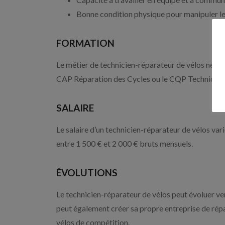
Bonne condition physique pour manipuler le
FORMATION
Le métier de technicien-réparateur de vélos néc
CAP Réparation des Cycles ou le CQP Technicien d
SALAIRE
Le salaire d’un technicien-réparateur de vélos vari
entre 1 500 € et 2 000 € bruts mensuels.
ÉVOLUTIONS
Le technicien-réparateur de vélos peut évoluer ver
peut également créer sa propre entreprise de rép
vélos de compétition.