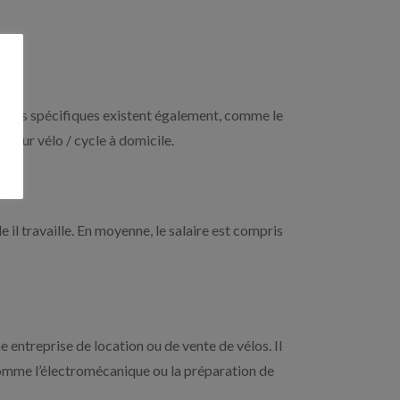
tions spécifiques existent également, comme le
eur vélo / cycle à domicile.
 il travaille. En moyenne, le salaire est compris
 entreprise de location ou de vente de vélos. Il
comme l’électromécanique ou la préparation de