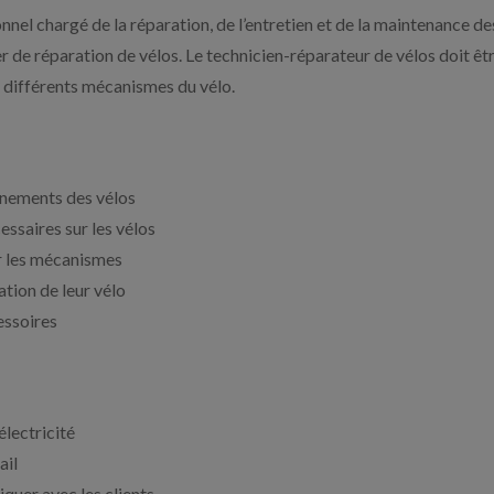
nel chargé de la réparation, de l’entretien et de la maintenance des 
er de réparation de vélos. Le technicien-réparateur de vélos doit ê
s différents mécanismes du vélo.
nnements des vélos
essaires sur les vélos
r les mécanismes
sation de leur vélo
essoires
lectricité
ail
quer avec les clients